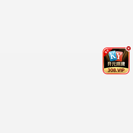
狂飙·2023
豆瓣9.5神作
88追剧
10.5分