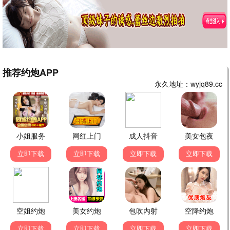
天生一对·2026
收视冠军，全民追剧
88追剧
8.1分