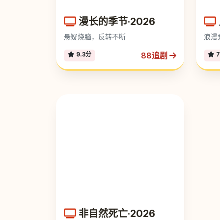
漫长的季节·2026
悬疑烧脑，反转不断
浪漫
88追剧
9.3分
7
非自然死亡·2026