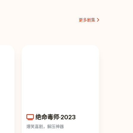
更多剧集
绝命毒师·2023
爆笑喜剧，解压神器