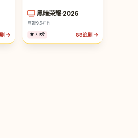
黑暗荣耀·2026
豆瓣9.5神作
追剧
88追剧
7.9分