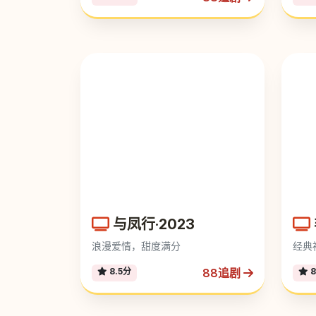
与凤行·2023
浪漫爱情，甜度满分
经典
88追剧
8.5分
8