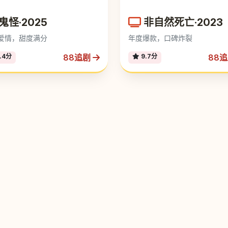
鬼怪·2025
非自然死亡·2023
爱情，甜度满分
年度爆款，口碑炸裂
88追剧
88
.4分
9.7分