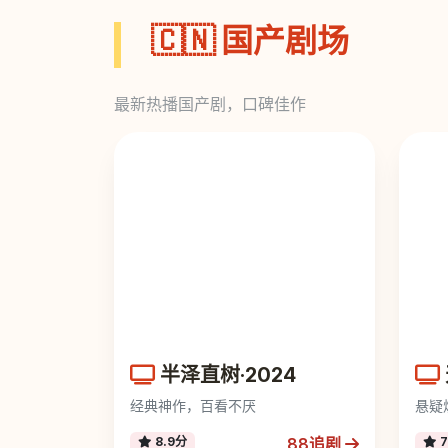
🇨🇳 国产剧场
最新热播国产剧，口碑佳作
半泽直树·2024
经典神作，百看不厌
悬疑
88追剧
8.9分
7