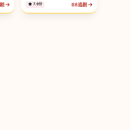
追剧
88追剧
7.9分