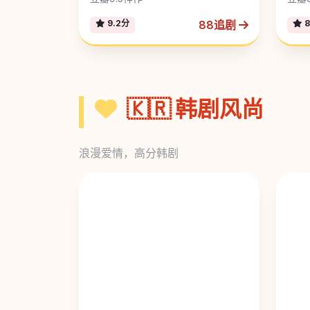
88追剧
9.2分
8
🇰🇷 韩剧风尚
浪漫爱情，高分韩剧