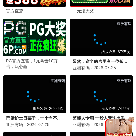
天生一对·2025
年度爆款，口碑炸裂
88追剧
9.7分