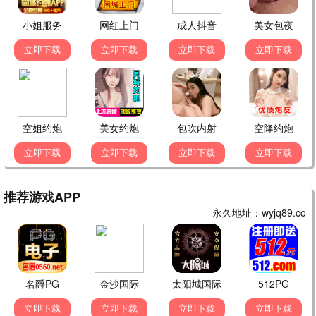
以你的心诠释我的爱·2026
浪漫爱情，甜度满分
88追剧
9.8分
🇨🇳 国产剧场
更多剧集
最新热播国产剧，口碑佳作