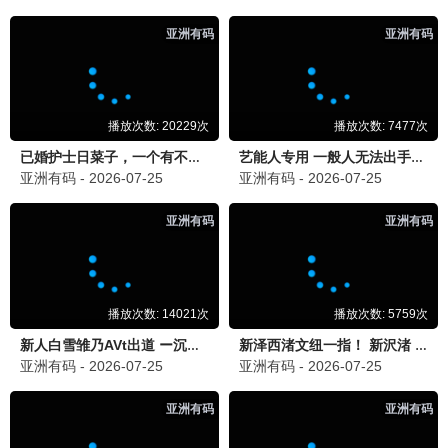
漫长的季节·2026
悬疑烧脑，反转不断
88追剧
7.5分
🇰🇷 韩剧风尚
更多剧集