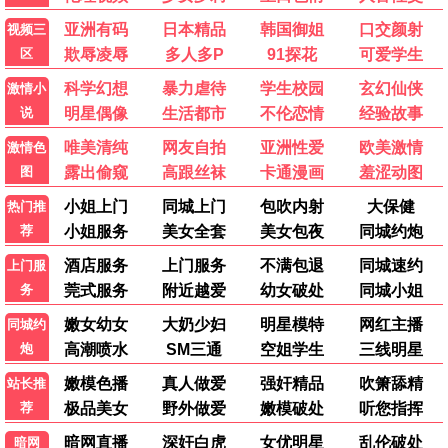
黑暗荣耀·2026
浪漫爱情，甜度满分
88追剧
9.4分