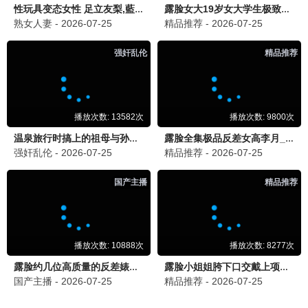
88追剧
10.8分
💕 甜宠剧场
更多剧集
甜度满分，怦然心动