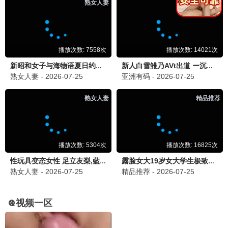
非自然死亡·2023
浪漫爱情，甜度满分
88追剧
10.6分
庆余年2·2026