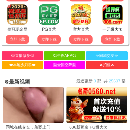
绝命毒师·2025
爆笑喜剧，解压神器
88追剧
10.6分