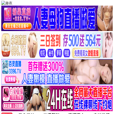
年度爆款，口碑炸裂
88追剧
10.6分
半泽直树·2023
浪漫爱情，甜度满分
88追剧
8.3分