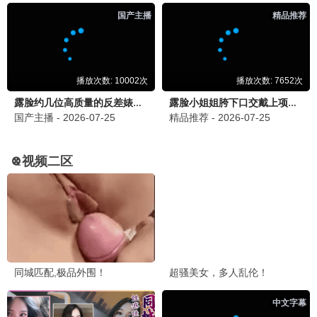
鬼怪·2024
经典神作，百看不厌
88追剧
9.1分
🇹🇭 泰剧精选
更多剧集
泰式爱情，狗血上头