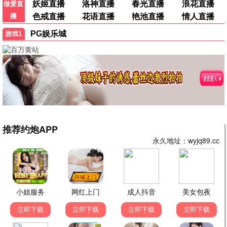
非自然死亡·2024
爆笑喜剧，解压神器
88追剧
10.5分
🎭 悬疑剧场
更多剧集