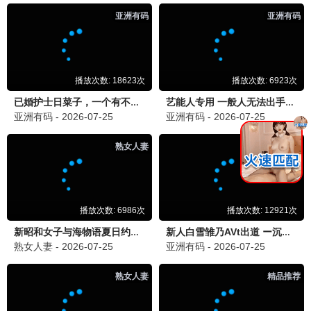
初恋·2026
治愈系天花板
88追剧
9.4分
😂 爆笑喜剧
更多剧集
解压神器，笑到停不下来