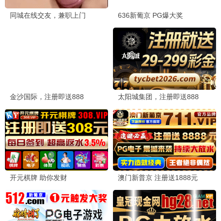
与凤行·2023
经典神作，百看不厌
88追剧
9.0分