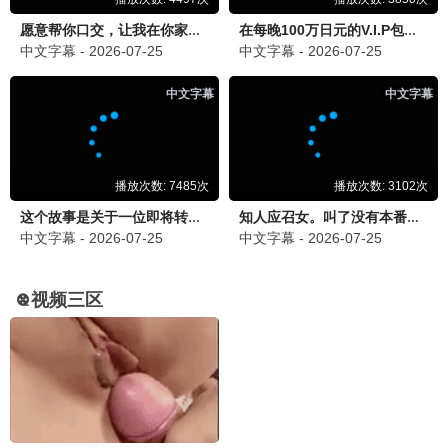
非自然死亡·2026
爆笑喜剧，解压神器
88追剧
8.3分
请回答1988·2026