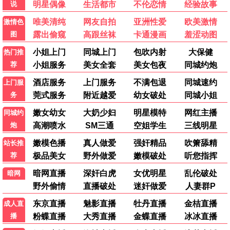
黑暗荣耀·2024
经典神作，百看不厌
88追剧
9.8分