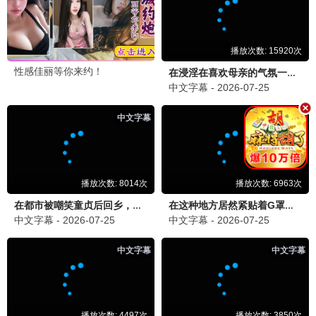
庆余年2·2024
治愈系天花板
88追剧
9.4分